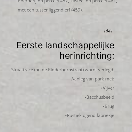
Boerderij op perceel 457, kasteel op perceel 461,
met een tussenliggend erf (459).
1841
Eerste landschappelijke
herinrichting:
Straattracé (nu de Ridderbornstraat) wordt verlegd.
Aanleg van park met:
•Vijver
•Bacchusbeeld
•Brug
•Rustiek ogend fabriekje