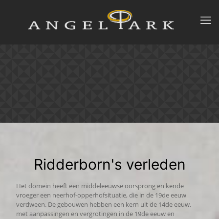
Ridderborn's verleden
Het domein heeft een middeleeuwse oorsprong en kende
vroeger een neerhof-opperhofsituatie, die in de 19de eeuw
verdween. De gebouwen hebben een kern uit de 14de eeuw,
met aanpassingen en vergrotingen in de 19de eeuw en